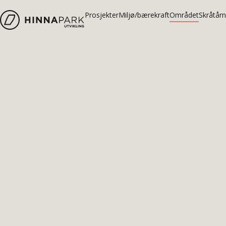
Prosjekter
Miljø/bærekraft
Området
Skråtårn