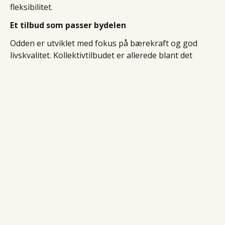
fleksibilitet.
Et tilbud som passer bydelen
Odden er utviklet med fokus på bærekraft og god
livskvalitet. Kollektivtilbudet er allerede blant det
beste i Stavanger-regionen, med bussvei og jernbane
i gangavstand. Delebilen på torget er et naturlig
tillegg til dette, et praktisk verktøy for de gangene
kollektivtransport ikke strekker til.
Bor du på Odden, eller vurderer du å flytte hit?
Odden trinn 1 er nær utsolgt. Trinn 2 er ute for salg
nå. Se hva som er tilgjengelig hos OBOS.
Footer